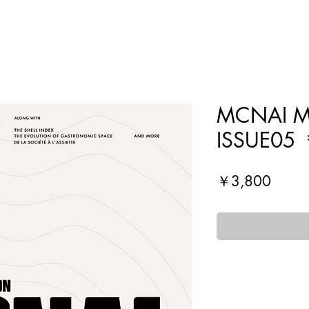
MCNAI 
ISSUE05
価
￥3,800
格