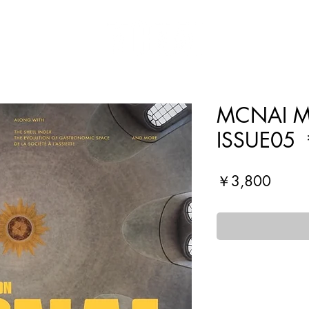
MCNAI 
ISSUE05
価
￥3,800
格