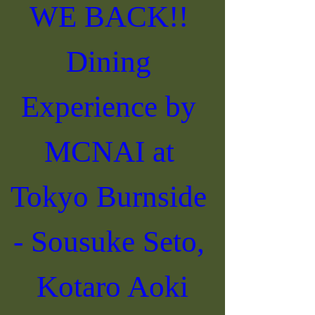
WE BACK!! 
Dining 
Experience by 
MCNAI at 
Tokyo Burnside 
- Sousuke Seto, 
Kotaro Aoki